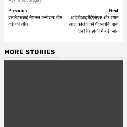
Mukherjee College
Continue
Previous
Next
एसजेएफआई नेशनल कन्वेंशन: टीम
आईजीआईपीईएसएस और श्याम
Reading
वर्क की जीत
लाल कॉलेज की पीएसपीबी बाबा
दीप सिंह हॉकी में बड़ी जीत
MORE STORIES