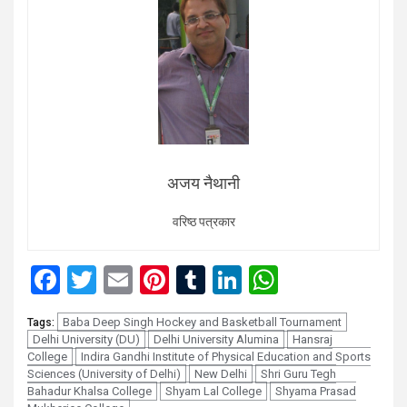
अजय नैथानी
वरिष्ठ पत्रकार
Facebook
Twitter
Email
Pinterest
Tumblr
LinkedIn
WhatsAp
Baba Deep Singh Hockey and Basketball Tournament
Tags:
Delhi University (DU)
Delhi University Alumina
Hansraj
College
Indira Gandhi Institute of Physical Education and Sports
Sciences (University of Delhi)
New Delhi
Shri Guru Tegh
Bahadur Khalsa College
Shyam Lal College
Shyama Prasad