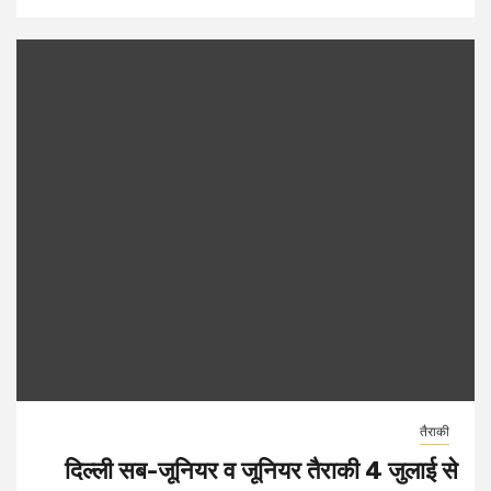
तैराकी
दिल्ली सब-जूनियर व जूनियर तैराकी 4 जुलाई से