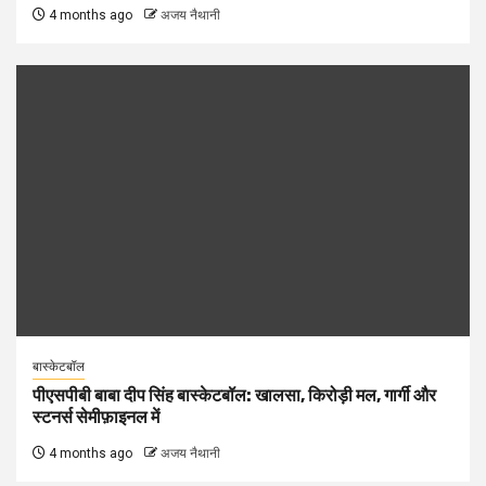
4 months ago
अजय नैथानी
बास्केटबॉल
पीएसपीबी बाबा दीप सिंह बास्केटबॉल: खालसा, किरोड़ी मल, गार्गी और
स्टनर्स सेमीफ़ाइनल में
4 months ago
अजय नैथानी